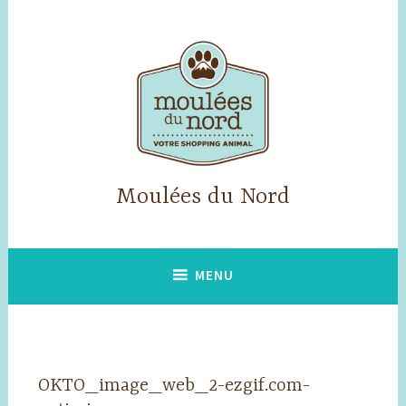
Accéder
au
contenu
principal
Moulées du Nord
MENU
OKTO_image_web_2-ezgif.com-