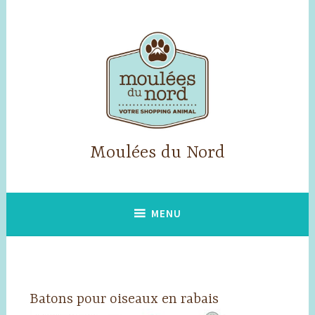
Accéder
au
contenu
principal
Moulées du Nord
MENU
Batons pour oiseaux en rabais