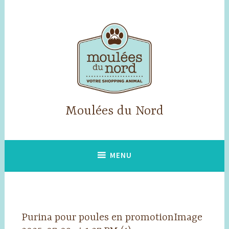
Accéder
au
contenu
principal
Moulées du Nord
MENU
Purina pour poules en promotionImage