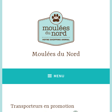
Accéder
au
contenu
principal
Moulées du Nord
MENU
Transporteurs en promotion