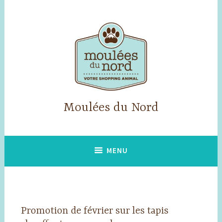
Accéder
au
contenu
principal
Moulées du Nord
MENU
Promotion de février sur les tapis