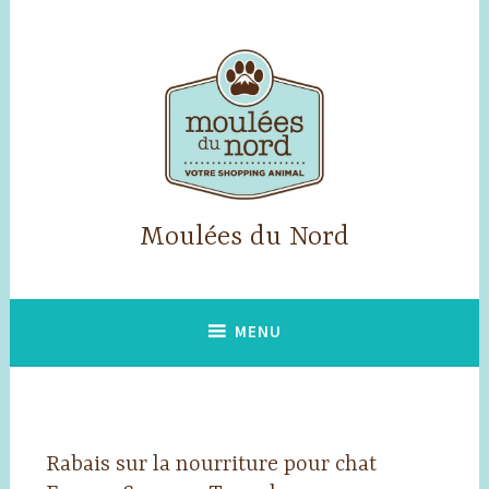
Accéder
au
contenu
principal
Moulées du Nord
MENU
Rabais sur la nourriture pour chat