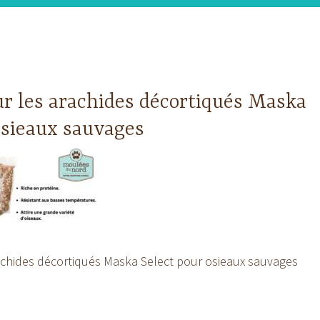
r les arachides décortiqués Maska
osieaux sauvages
achides décortiqués Maska Select pour osieaux sauvages