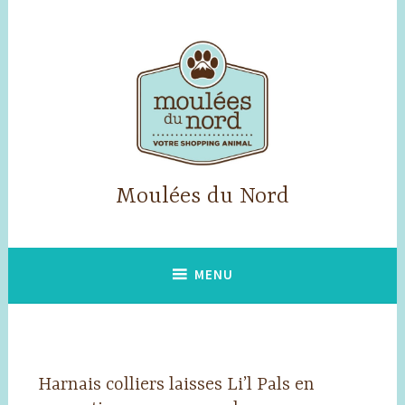
Accéder
au
contenu
principal
Moulées du Nord
MENU
Harnais colliers laisses Li’l Pals en