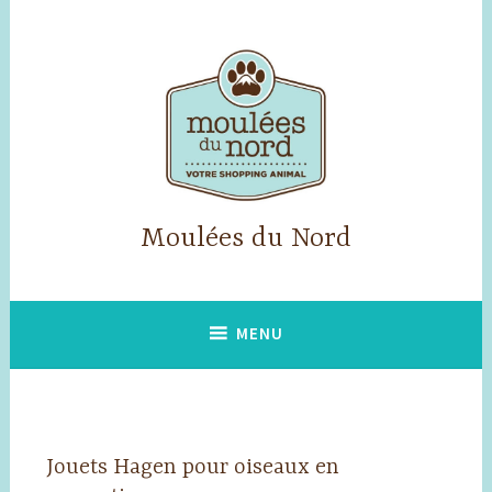
Accéder
au
contenu
principal
Moulées du Nord
MENU
Jouets Hagen pour oiseaux en