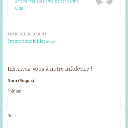
Afficher tous les articles par Karina
Odell
ARTICLE PRÉCÉDENT
Navigation
Promotions juillet 2026
de
l’article
Inscrivez-vous à notre infolettre !
Nom (Requis)
Prénom
Nom