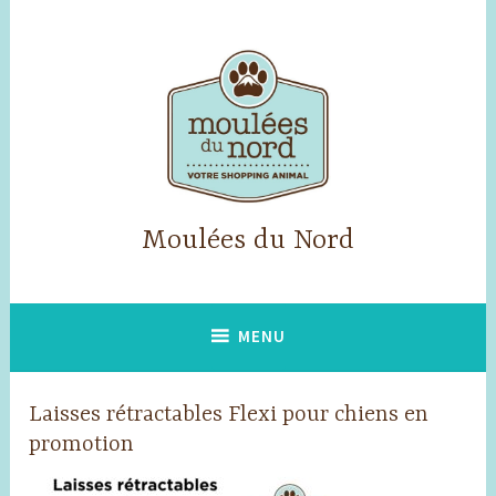
Accéder
au
contenu
principal
Moulées du Nord
MENU
Laisses rétractables Flexi pour chiens en
promotion