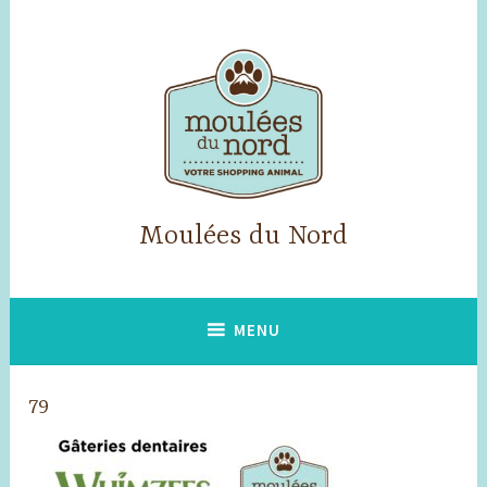
Accéder
au
contenu
principal
Moulées du Nord
MENU
79