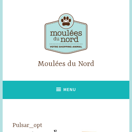
Accéder
au
contenu
principal
Moulées du Nord
MENU
Pulsar_opt