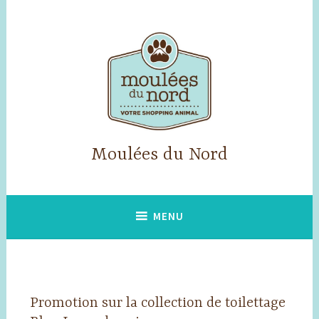
Accéder
au
contenu
principal
Moulées du Nord
MENU
Promotion sur la collection de toilettage