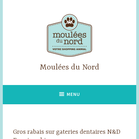
Accéder
au
contenu
principal
Moulées du Nord
MENU
Gros rabais sur gateries dentaires N&D