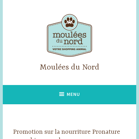
Accéder
au
contenu
principal
Moulées du Nord
MENU
Promotion sur la nourriture Pronature