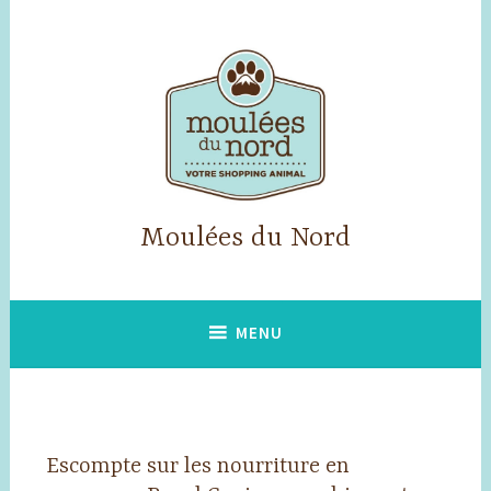
Accéder
au
contenu
principal
Moulées du Nord
MENU
Escompte sur les nourriture en