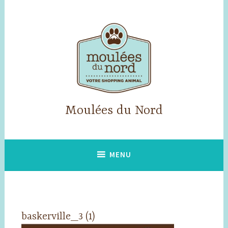
Accéder
au
contenu
principal
Moulées du Nord
MENU
baskerville_3 (1)