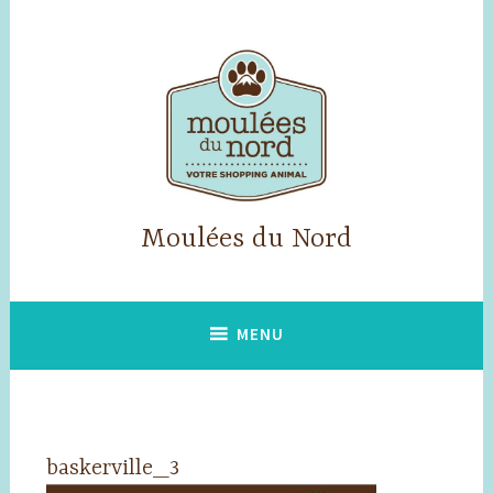
Accéder
au
contenu
principal
Moulées du Nord
MENU
baskerville_3