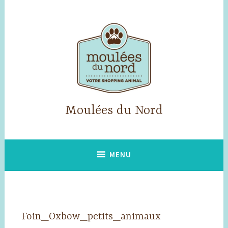
Accéder
au
contenu
principal
Moulées du Nord
MENU
Foin_Oxbow_petits_animaux