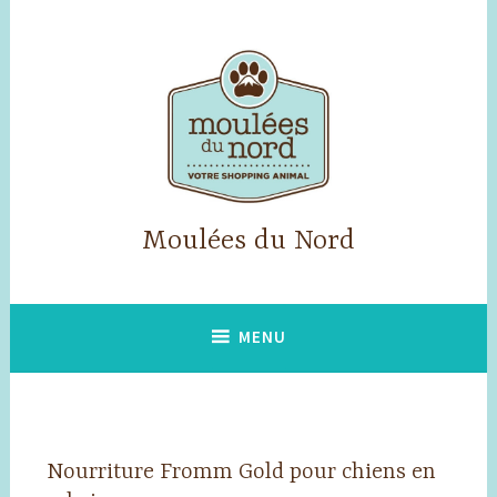
Accéder
au
contenu
principal
Moulées du Nord
MENU
Nourriture Fromm Gold pour chiens en