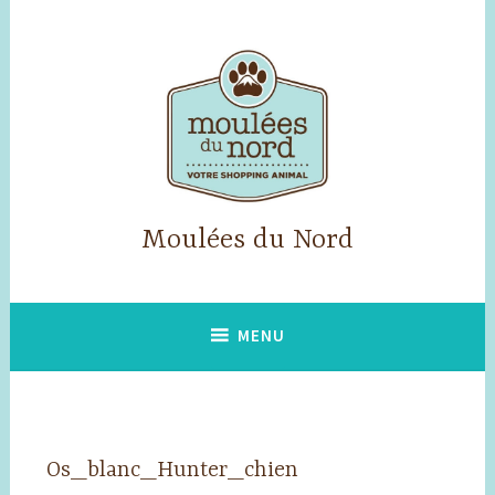
Accéder
au
contenu
principal
Moulées du Nord
MENU
Os_blanc_Hunter_chien