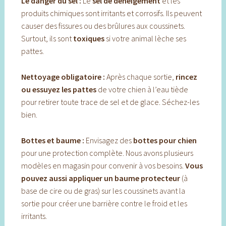
Le danger du sel :
Le
sel de déneigement
et les
produits chimiques sont irritants et corrosifs. Ils peuvent
causer des fissures ou des brûlures aux coussinets.
Surtout, ils sont
toxiques
si votre animal lèche ses
pattes.
Nettoyage obligatoire :
Après chaque sortie,
rincez
ou essuyez les pattes
de votre chien à l’eau tiède
pour retirer toute trace de sel et de glace. Séchez-les
bien.
Bottes et baume :
Envisagez des
bottes pour chien
pour une protection complète. Nous avons plusieurs
modèles en magasin pour convenir à vos besoins.
Vous
pouvez aussi appliquer un baume protecteur
(à
base de cire ou de gras) sur les coussinets avant la
sortie pour créer une barrière contre le froid et les
irritants.