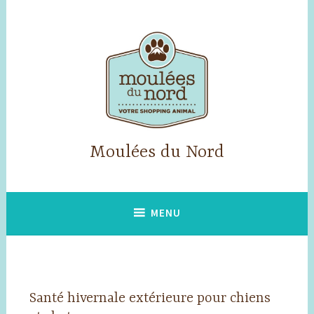
Accéder
au
contenu
principal
Moulées du Nord
MENU
Santé hivernale extérieure pour chiens