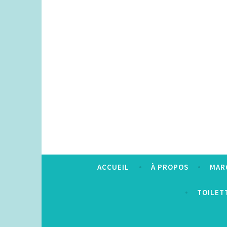
Accéder
au
contenu
principal
ACCUEIL
À PROPOS
MAR
TOILET