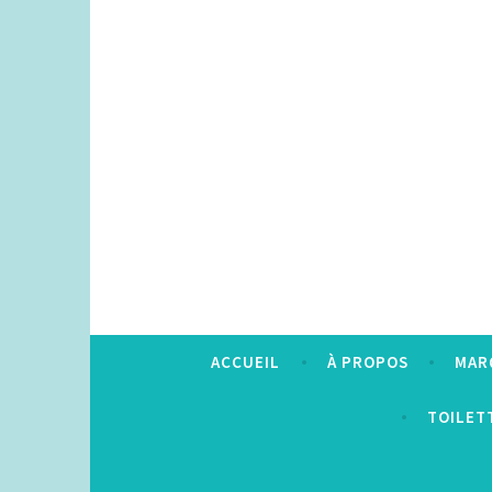
Accéder
au
contenu
principal
ACCUEIL
À PROPOS
MAR
TOILET