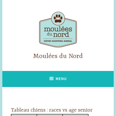
Accéder
au
contenu
principal
Moulées du Nord
MENU
Tableau chiens : races vs age senior