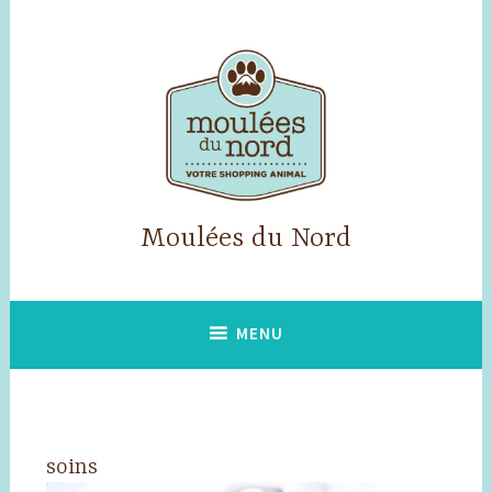
Accéder
au
contenu
principal
Moulées du Nord
MENU
soins