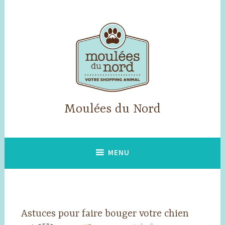
Accéder
au
contenu
principal
Moulées du Nord
MENU
Astuces pour faire bouger votre chien