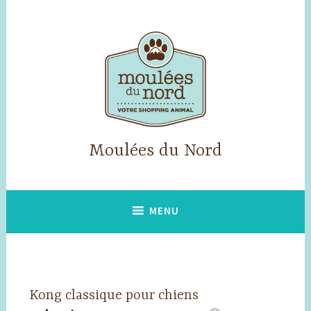
Accéder
au
contenu
principal
Moulées du Nord
MENU
Kong classique pour chiens