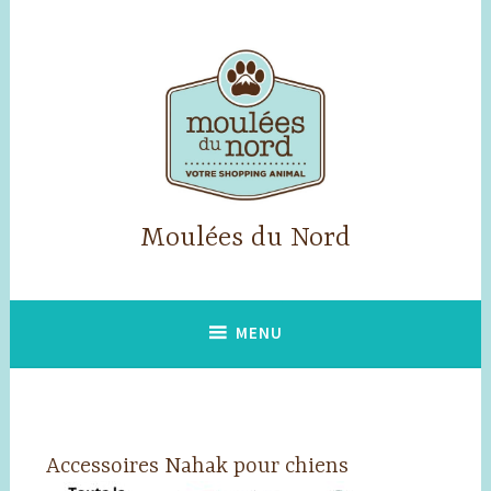
Accéder
au
contenu
principal
Moulées du Nord
MENU
Accessoires Nahak pour chiens