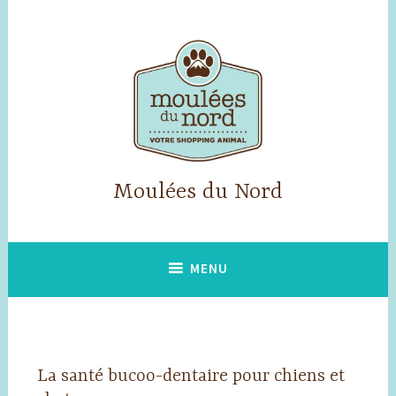
Accéder
au
contenu
principal
Moulées du Nord
MENU
La santé bucoo-dentaire pour chiens et