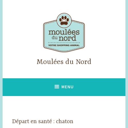
Accéder
au
contenu
principal
Moulées du Nord
MENU
Départ en santé : chaton