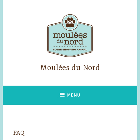
Accéder
au
contenu
principal
Moulées du Nord
MENU
FAQ