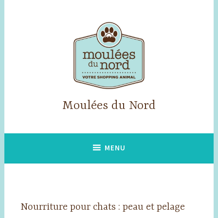
Accéder
au
contenu
principal
Moulées du Nord
MENU
Nourriture pour chats : peau et pelage