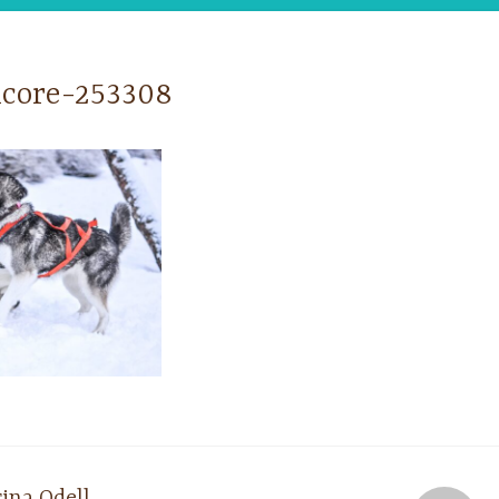
core-253308
ina Odell