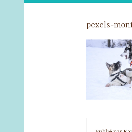
pexels-moni
Publié par
Kar