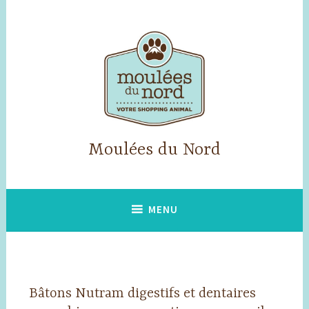
Accéder
au
contenu
principal
Moulées du Nord
MENU
Bâtons Nutram digestifs et dentaires