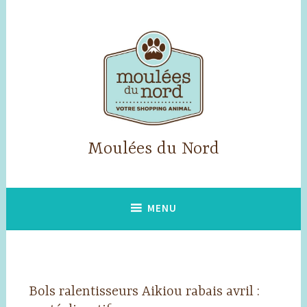
Accéder
au
contenu
principal
Moulées du Nord
MENU
Bols ralentisseurs Aikiou rabais avril :