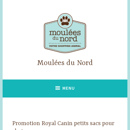
Accéder
au
contenu
principal
Moulées du Nord
MENU
Promotion Royal Canin petits sacs pour