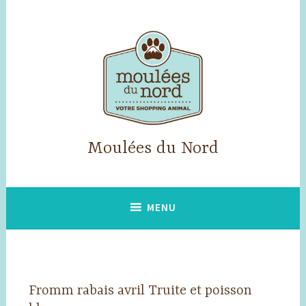
Accéder
au
contenu
principal
Moulées du Nord
MENU
Fromm rabais avril Truite et poisson