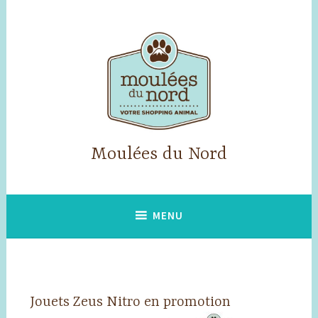
Accéder
au
contenu
principal
Moulées du Nord
MENU
Jouets Zeus Nitro en promotion