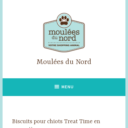
Accéder
au
contenu
principal
Moulées du Nord
MENU
Biscuits pour chiots Treat Time en