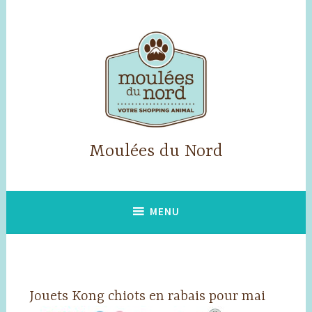
Accéder
au
contenu
principal
Moulées du Nord
MENU
Jouets Kong chiots en rabais pour mai