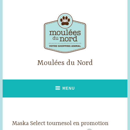
Accéder
au
contenu
principal
Moulées du Nord
MENU
Maska Select tournesol en promotion