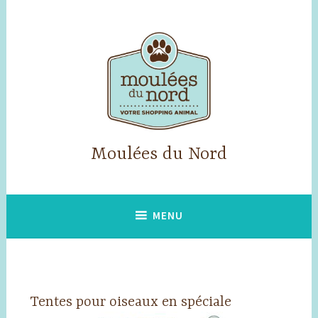
Accéder
au
contenu
principal
Moulées du Nord
MENU
Tentes pour oiseaux en spéciale