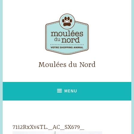
Accéder
au
contenu
principal
Moulées du Nord
MENU
71i2RxXv4TL._AC_SX679_