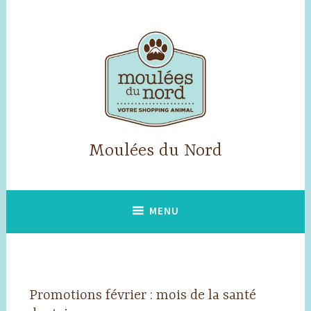
Accéder
au
contenu
principal
Moulées du Nord
MENU
Promotions février : mois de la santé