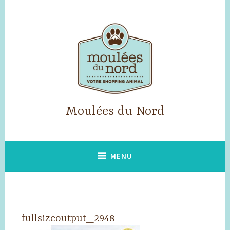
Accéder
au
contenu
principal
Moulées du Nord
MENU
fullsizeoutput_2948