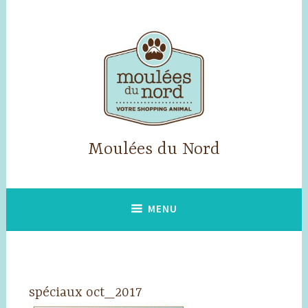
Accéder
au
contenu
principal
Moulées du Nord
MENU
spéciaux oct_2017