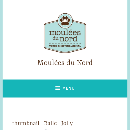
Accéder
au
contenu
principal
Moulées du Nord
MENU
thumbnail_Balle_Jolly