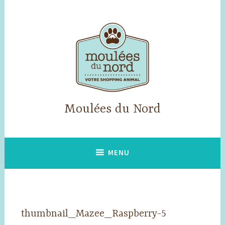
Accéder
au
contenu
principal
Moulées du Nord
MENU
thumbnail_Mazee_Raspberry-5