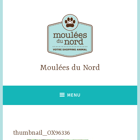
Accéder
au
contenu
principal
Moulées du Nord
MENU
thumbnail_OX96336